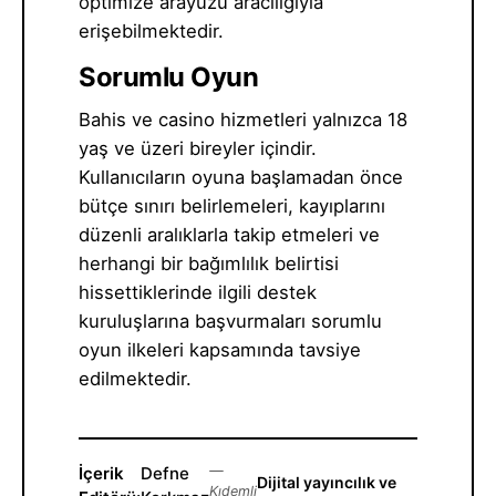
optimize arayüzü aracılığıyla
erişebilmektedir.
Sorumlu Oyun
Bahis ve casino hizmetleri yalnızca 18
yaş ve üzeri bireyler içindir.
Kullanıcıların oyuna başlamadan önce
bütçe sınırı belirlemeleri, kayıplarını
düzenli aralıklarla takip etmeleri ve
herhangi bir bağımlılık belirtisi
hissettiklerinde ilgili destek
kuruluşlarına başvurmaları sorumlu
oyun ilkeleri kapsamında tavsiye
edilmektedir.
İçerik
Defne
—
Dijital yayıncılık ve
Kıdemli