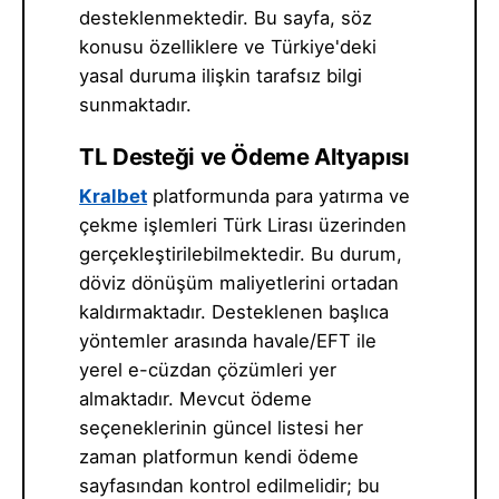
desteklenmektedir. Bu sayfa, söz
konusu özelliklere ve Türkiye'deki
yasal duruma ilişkin tarafsız bilgi
sunmaktadır.
TL Desteği ve Ödeme Altyapısı
Kralbet
platformunda para yatırma ve
çekme işlemleri Türk Lirası üzerinden
gerçekleştirilebilmektedir. Bu durum,
döviz dönüşüm maliyetlerini ortadan
kaldırmaktadır. Desteklenen başlıca
yöntemler arasında havale/EFT ile
yerel e-cüzdan çözümleri yer
almaktadır. Mevcut ödeme
seçeneklerinin güncel listesi her
zaman platformun kendi ödeme
sayfasından kontrol edilmelidir; bu