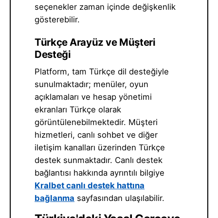
seçenekler zaman içinde değişkenlik
gösterebilir.
Türkçe Arayüz ve Müşteri
Desteği
Platform, tam Türkçe dil desteğiyle
sunulmaktadır; menüler, oyun
açıklamaları ve hesap yönetimi
ekranları Türkçe olarak
görüntülenebilmektedir. Müşteri
hizmetleri, canlı sohbet ve diğer
iletişim kanalları üzerinden Türkçe
destek sunmaktadır. Canlı destek
bağlantısı hakkında ayrıntılı bilgiye
Kralbet canlı destek hattına
bağlanma
sayfasından ulaşılabilir.