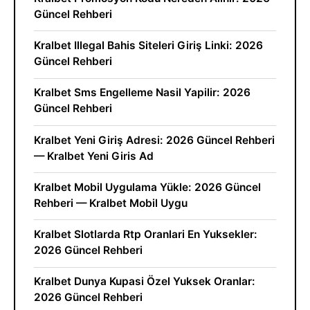
Güncel Rehberi
Kralbet Illegal Bahis Siteleri Giriş Linki: 2026
Güncel Rehberi
Kralbet Sms Engelleme Nasil Yapilir: 2026
Güncel Rehberi
Kralbet Yeni Giriş Adresi: 2026 Güncel Rehberi
— Kralbet Yeni Giris Ad
Kralbet Mobil Uygulama Yükle: 2026 Güncel
Rehberi — Kralbet Mobil Uygu
Kralbet Slotlarda Rtp Oranlari En Yuksekler:
2026 Güncel Rehberi
Kralbet Dunya Kupasi Özel Yuksek Oranlar:
2026 Güncel Rehberi